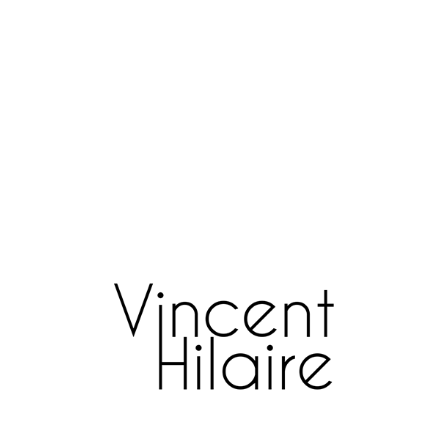
Événement
14 h 46 min , 9 décembre 2014
0
Leave a reply
Votre adresse e-mail ne sera pas publiée.
Les champs obligatoires
sont indiqués avec
*
Commentaire
*